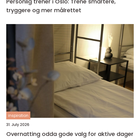
Personlig trener i Oslo: Trene smartere,
tryggere og mer målrettet
inspiration
31. July 2026
Overnatting odda gode valg for aktive dager