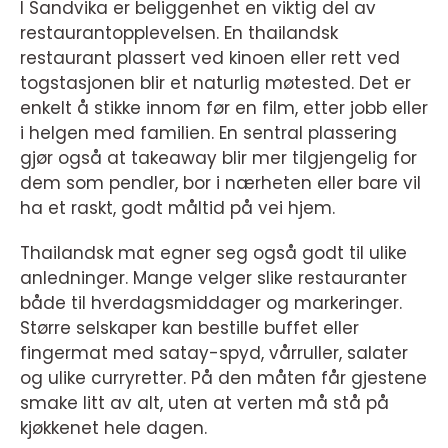
I Sandvika er beliggenhet en viktig del av
restaurantopplevelsen. En thailandsk
restaurant plassert ved kinoen eller rett ved
togstasjonen blir et naturlig møtested. Det er
enkelt å stikke innom før en film, etter jobb eller
i helgen med familien. En sentral plassering
gjør også at takeaway blir mer tilgjengelig for
dem som pendler, bor i nærheten eller bare vil
ha et raskt, godt måltid på vei hjem.
Thailandsk mat egner seg også godt til ulike
anledninger. Mange velger slike restauranter
både til hverdagsmiddager og markeringer.
Større selskaper kan bestille buffet eller
fingermat med satay-spyd, vårruller, salater
og ulike curryretter. På den måten får gjestene
smake litt av alt, uten at verten må stå på
kjøkkenet hele dagen.