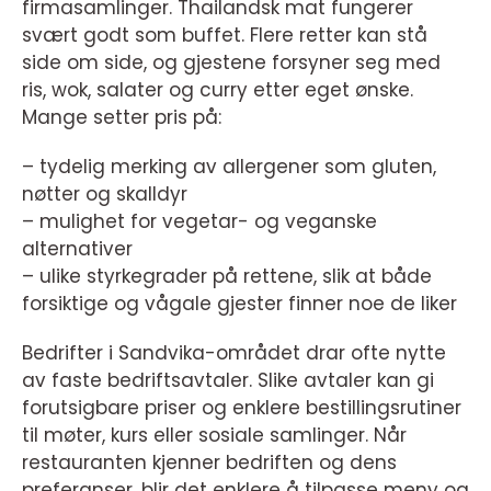
firmasamlinger. Thailandsk mat fungerer
svært godt som buffet. Flere retter kan stå
side om side, og gjestene forsyner seg med
ris, wok, salater og curry etter eget ønske.
Mange setter pris på:
– tydelig merking av allergener som gluten,
nøtter og skalldyr
– mulighet for vegetar- og veganske
alternativer
– ulike styrkegrader på rettene, slik at både
forsiktige og vågale gjester finner noe de liker
Bedrifter i Sandvika-området drar ofte nytte
av faste bedriftsavtaler. Slike avtaler kan gi
forutsigbare priser og enklere bestillingsrutiner
til møter, kurs eller sosiale samlinger. Når
restauranten kjenner bedriften og dens
preferanser, blir det enklere å tilpasse meny og