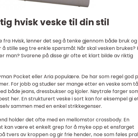
g hvisk veske til din stil
e fra Hvisk, lønner det seg å tenke gjennom både bruk og
r å stille seg tre enkle spørsmål: Når skal vesken brukes?
r man? Svarene på disse gir ofte et klart bilde av riktig
yman Pocket eller Aria populære. De har som regel god p
mmer. For jobb og studier ser mange etter en veske som tå
d både jeans, dressbukser og kjoler. Nøytrale farger so
est her. En strukturert veske i sort kan for eksempel gi e
, selv sammen med en enkel strikkegenser.
nd holder det ofte med en mellomstor crossbody. En
nt kan være et enkelt grep for å myke opp et ensfarget
 på tvers av kroppen og gir frie hender, noe som føles pra