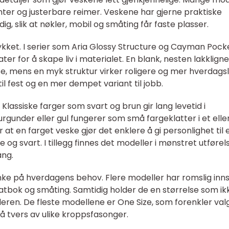
nter og justerbare reimer. Veskene har gjerne praktiske
, slik at nøkler, mobil og småting får faste plasser.
ttrykket. I serier som Aria Glossy Structure og Cayman Pock
ater for å skape liv i materialet. En blank, nesten lakklign
se, mens en myk struktur virker roligere og mer hverdagsl
il fest og en mer dempet variant til jobb.
Klassiske farger som svart og brun gir lang levetid i
rgunder eller gul fungerer som små fargeklatter i et elle
at en farget veske gjør det enklere å gi personlighet til 
e og svart. I tillegg finnes det modeller i mønstret utførel
ang.
ke på hverdagens behov. Flere modeller har romslig inns
otatbok og småting. Samtidig holder de en størrelse som ik
lderen. De fleste modellene er One Size, som forenkler val
på tvers av ulike kroppsfasonger.