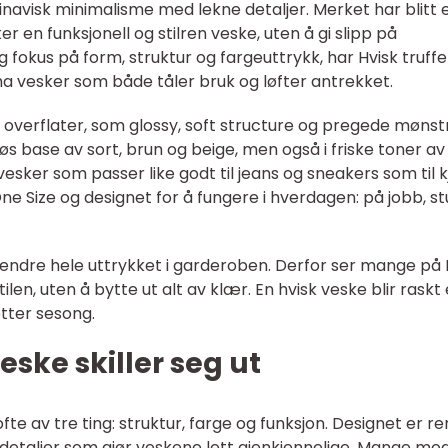
avisk minimalisme med lekne detaljer. Merket har blitt 
 en funksjonell og stilren veske, uten å gi slipp på
g fokus på form, struktur og fargeuttrykk, har Hvisk truffe
a vesker som både tåler bruk og løfter antrekket.
ke overflater, som glossy, soft structure og pregede mønst
 base av sort, brun og beige, men også i friske toner av 
 vesker som passer like godt til jeans og sneakers som til k
ne Size og designet for å fungere i hverdagen: på jobb, st
 endre hele uttrykket i garderoben. Derfor ser mange på 
ilen, uten å bytte ut alt av klær. En hvisk veske blir raskt
tter sesong.
eske skiller seg ut
te av tre ting: struktur, farge og funksjon. Designet er re
etaljer som gjør veskene lett gjenkjennelige. Mange mod