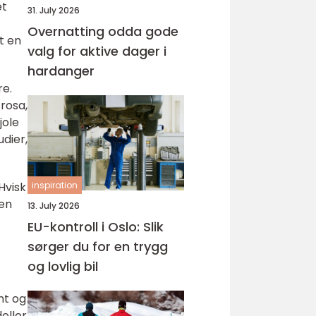
et
31. July 2026
Overnatting odda gode
t en
valg for aktive dager i
hardanger
re.
rosa,
jole
udier,
Hvisk
inspiration
 en
13. July 2026
EU-kontroll i Oslo: Slik
sørger du for en trygg
og lovlig bil
nt og
eller