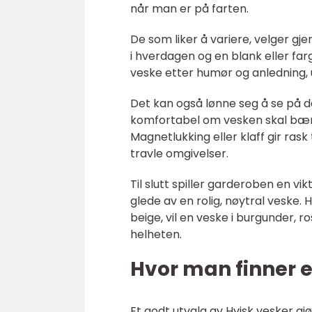
når man er på farten.
De som liker å variere, velger gj
i hverdagen og en blank eller farge
veske etter humør og anledning, 
Det kan også lønne seg å se på de
komfortabel om vesken skal bæres
Magnetlukking eller klaff gir rask
travle omgivelser.
Til slutt spiller garderoben en vi
glede av en rolig, nøytral veske.
beige, vil en veske i burgunder, 
helheten.
Hvor man finner e
Et godt utvalg av Hvisk vesker gj