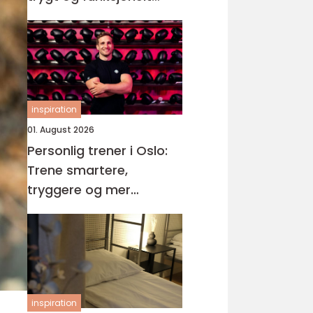
våtrom
inspiration
01. August 2026
Personlig trener i Oslo:
Trene smartere,
tryggere og mer
målrettet
inspiration