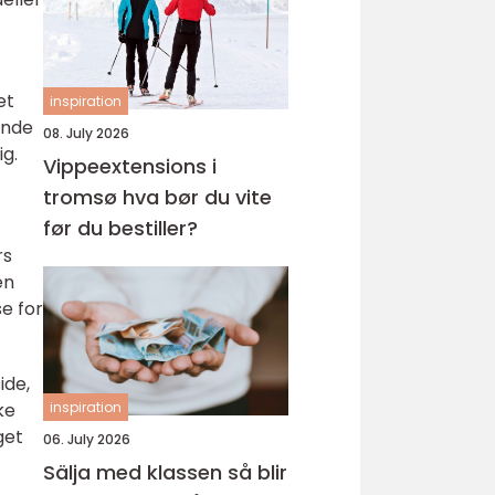
et
inspiration
ende
08. July 2026
ig.
Vippeextensions i
tromsø hva bør du vite
før du bestiller?
rs
en
se for
ide,
ke
inspiration
get
06. July 2026
Sälja med klassen så blir