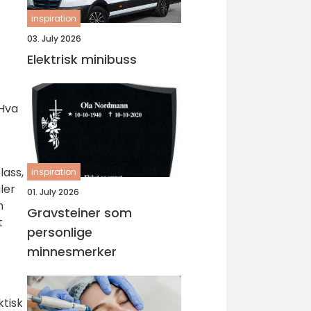
inspiration
03. July 2026
Elektrisk minibuss
 Hva
lass,
inspiration
ler
01. July 2026
m
Gravsteiner som
t
personlige
minnesmerker
ktisk