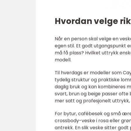
Hvordan velge rikti
Når en person skal velge en vesk
egen stil. Et godt utgangspunkt e
må få plass? Hvilket uttrykk ønske
modell.
Til hverdags er modeller som Ca
tydelig struktur og praktiske lo
daglig bruk og kan kombineres me
svart, brun og beige passer ofte b
mer satt og profesjonelt uttrykk
For bytur, cafébesøk og små ære
crossbody-veske i rosa eller grø
antrekk. En slik veske sitter godt