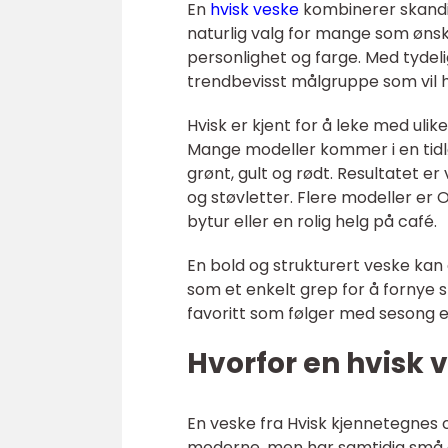
En
hvisk veske
kombinerer skandin
naturlig valg for mange som ønsker
personlighet og farge. Med tydeli
trendbevisst målgruppe som vil h
Hvisk er kjent for å leke med uli
Mange modeller kommer i en tidløs
grønt, gult og rødt. Resultatet er
og støvletter. Flere modeller er O
bytur eller en rolig helg på café.
En bold og strukturert veske kan
som et enkelt grep for å fornye st
favoritt som følger med sesong e
Hvorfor en hvisk v
En veske fra Hvisk kjennetegnes of
moderne, men har samtidig små d