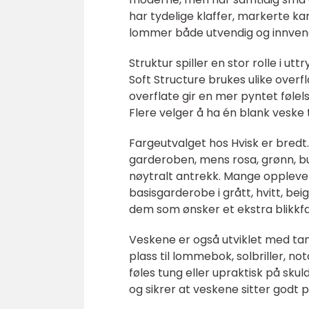
har tydelige klaffer, markerte ka
lommer både utvendig og innvendig
Struktur spiller en stor rolle i u
Soft Structure brukes ulike overfl
overflate gir en mer pyntet følel
Flere velger å ha én blank veske t
Fargeutvalget hos Hvisk er bredt. 
garderoben, mens rosa, grønn, bu
nøytralt antrekk. Mange opplever 
basisgarderobe i grått, hvitt, beig
dem som ønsker et ekstra blikkf
Veskene er også utviklet med tan
plass til lommebok, solbriller, n
føles tung eller upraktisk på sku
og sikrer at veskene sitter godt 