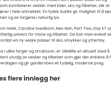
som kombinerer vesker med klær, sko og tilbehør, slik at
rer i hele antrekket. En fysisk butikk gir mulighet til å kj
en og se fargene i naturlig lys.
m Hvisk, Caroline Svedbom, Neo Noir, Part Two, Day ET o
lhetlig univers for mote og tilbehør. Da kan man enkelt s
ordan en ny veske passer til sko, smykker og yttertøy.
 ulike farger og strukturer, er LilleBille et aktuelt sted å
atert utvalg av vesker og tilbehør som gjør det enklere å 
verdagen og gir garderoben et tydelig, moderne preg.
es flere innlegg her