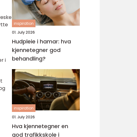
veske
inspiration
ytte
01. July 2026
Hudpleie i hamar: hva
kjennetegner god
behandling?
r i
st
 og
inspiration
01. July 2026
Hva kjennetegner en
god trafikkskole i