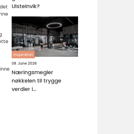
Ulsteinvik?
 det
enne
g
ette
inspiration
08. June 2026
finne
Næringsmegler
nøkkelen til trygge
verdier i
næringseiendom