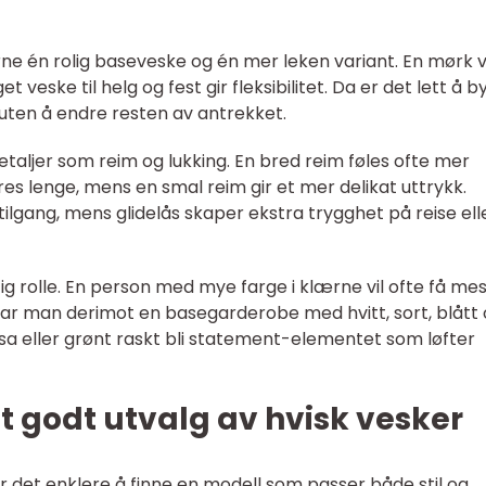
erne én rolig baseveske og én mer leken variant. En mørk 
t veske til helg og fest gir fleksibilitet. Da er det lett å b
uten å endre resten av antrekket.
taljer som reim og lukking. En bred reim føles ofte mer
 lenge, mens en smal reim gir et mer delikat uttrykk.
 tilgang, mens glidelås skaper ekstra trygghet på reise elle
ktig rolle. En person med mye farge i klærne vil ofte få me
 Har man derimot en basegarderobe med hvitt, sort, blått
rosa eller grønt raskt bli statement-elementet som løfter
t godt utvalg av hvisk vesker
ør det enklere å finne en modell som passer både stil og