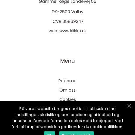
web:
www.klikko.dk
Menu
Reklame
Om oss
Cookies
På vores website bruges cookies til at huske dine
Kontakt Oss
indstillinger, statistik og personalisering af indhold og
Sitemap
annoncer. Denne information deles med tredjepart. Ved
fortsat brug af websiden godkender du cookiepolitikken.