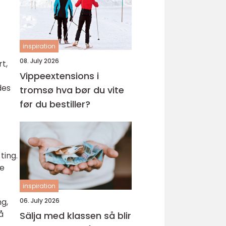
inspiration
08. July 2026
t,
Vippeextensions i
des
tromsø hva bør du vite
før du bestiller?
ting.
ke
inspiration
g,
06. July 2026
å
Sälja med klassen så blir