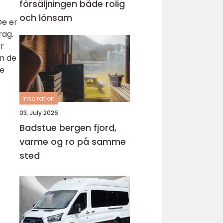
försäljningen både rolig
och lönsam
De er
rag.
er
an de
se
inspiration
03. July 2026
Badstue bergen fjord,
varme og ro på samme
sted