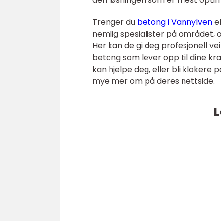
den løsningen som er mest optima
Trenger du
betong i Vannylven
el
nemlig spesialister på området, og
Her kan de gi deg profesjonell ve
betong som lever opp til dine kr
kan hjelpe deg, eller bli klokere 
mye mer om på deres nettside.
L