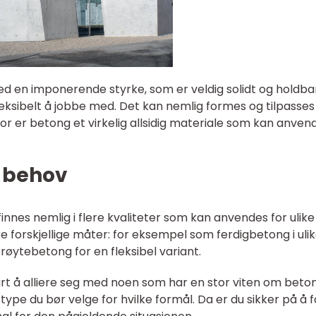
ed en imponerende styrke, som er veldig solidt og holdbar
eksibelt å jobbe med. Det kan nemlig formes og tilpasses
or er betong et virkelig allsidig materiale som kan anven
e behov
nnes nemlig i flere kvaliteter som kan anvendes for ulike 
e forskjellige måter: for eksempel som ferdigbetong i uli
røytebetong for en fleksibel variant.
rt å alliere seg med noen som har en stor viten om beton
ype du bør velge for hvilke formål. Da er du sikker på å f