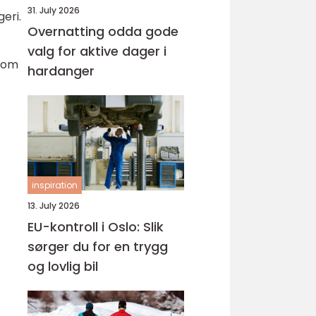
31. July 2026
eri.
Overnatting odda gode
valg for aktive dager i
 som
hardanger
inspiration
13. July 2026
EU-kontroll i Oslo: Slik
sørger du for en trygg
og lovlig bil