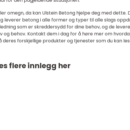
l for den pågjeldende situasjonen.
ler omegn, da kan Ulstein Betong hjelpe deg med dette. 
 leverer betong i alle former og typer til alle slags oppd
iledning som er skreddersydd for dine behov, og de lever
av og behov. Kontakt dem i dag for å høre mer om hvord
på deres forskjellige produkter og tjenester som du kan le
es flere innlegg her