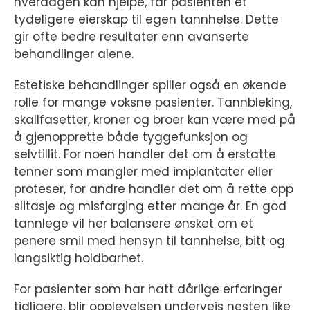
hverdagen kan hjelpe, får pasienten et
tydeligere eierskap til egen tannhelse. Dette
gir ofte bedre resultater enn avanserte
behandlinger alene.
Estetiske behandlinger spiller også en økende
rolle for mange voksne pasienter. Tannbleking,
skallfasetter, kroner og broer kan være med på
å gjenopprette både tyggefunksjon og
selvtillit. For noen handler det om å erstatte
tenner som mangler med implantater eller
proteser, for andre handler det om å rette opp
slitasje og misfarging etter mange år. En god
tannlege vil her balansere ønsket om et
penere smil med hensyn til tannhelse, bitt og
langsiktig holdbarhet.
For pasienter som har hatt dårlige erfaringer
tidligere, blir opplevelsen underveis nesten like