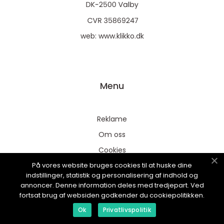
web:
www.klikko.dk
Menu
Reklame
Om oss
Cookies
På vores website bruges cookies til at huske dine
Kontakt Oss
indstillinger, statistik og personalisering af indhold og
Sitemap
annoncer. Denne information deles med tredjepart. Ved
fortsat brug af websiden godkender du cookiepolitikken.
Ok
Privatlivspolitik