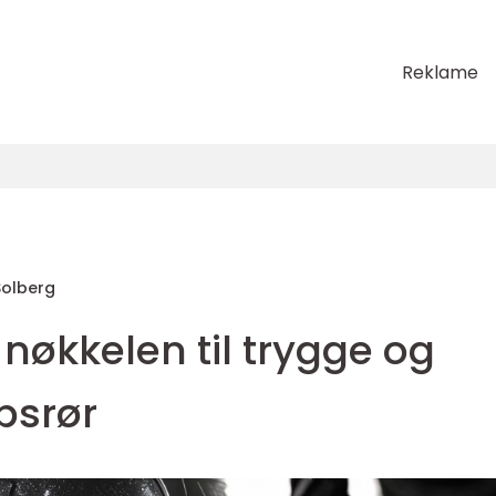
Reklame
 Solberg
nøkkelen til trygge og
psrør