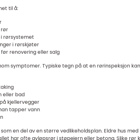
t til å:
r
 rør
 i rørsystemet
inger i rørskjøter
 før renovering eller salg
om symptomer. Typiske tegn på at en rørinspeksjon ka
taking
m eller bad
 på kjellervegger
 man tapper vann
gn
som en del av en større vedlikeholdsplan. Eldre hus med
allet har ofte avløpsrør i støpejern eller betong. Slike rør 