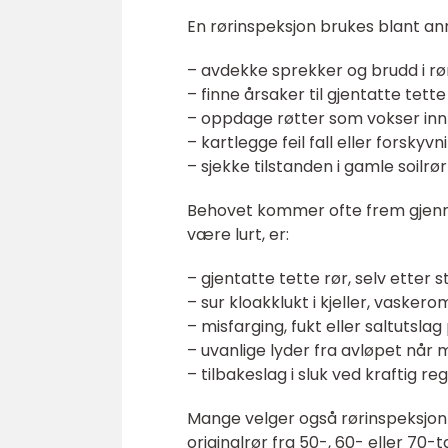
En rørinspeksjon brukes blant anne
– avdekke sprekker og brudd i rø
– finne årsaker til gjentatte tette
– oppdage røtter som vokser inn
– kartlegge feil fall eller forskyvn
– sjekke tilstanden i gamle soilrør
Behovet kommer ofte frem gjenn
være lurt, er:
– gjentatte tette rør, selv etter s
– sur kloakklukt i kjeller, vaskero
– misfarging, fukt eller saltutslag
– uvanlige lyder fra avløpet når
– tilbakeslag i sluk ved kraftig re
Mange velger også rørinspeksjon 
originalrør fra 50-, 60- eller 70-t