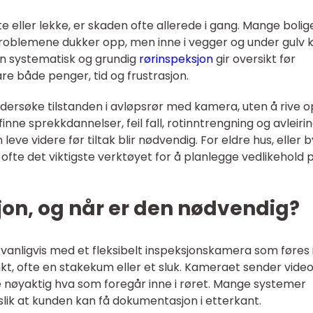
e eller lekke, er skaden ofte allerede i gang. Mange bolig
problemene dukker opp, men inne i vegger og under gulv 
 En systematisk og grundig
rørinspeksjon
gir oversikt før
re både penger, tid og frustrasjon.
dersøke tilstanden i avløpsrør med kamera, uten å rive 
 finne sprekkdannelser, feil fall, rotinntrengning og avleirin
eve videre før tiltak blir nødvendig. For eldre hus, eller 
 ofte det viktigste verktøyet for å planlegge vedlikehold 
jon, og når er den nødvendig?
vanligvis med et fleksibelt inspeksjonskamera som føres i
nkt, ofte en stakekum eller et sluk. Kameraet sender video
e nøyaktig hva som foregår inne i røret. Mange systemer
 slik at kunden kan få dokumentasjon i etterkant.