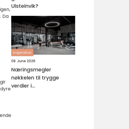
Ulsteinvik?
igen,
g. Da
inspiration
08. June 2026
Næringsmegler
nøkkelen til trygge
gir
verdier i
 dyre
næringseiendom
tende