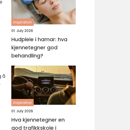
e
inspiration
01. July 2026
Hudpleie i hamar: hva
kjennetegner god
behandling?
g å
.
inspiration
01. July 2026
Hva kjennetegner en
god trafikkskole i