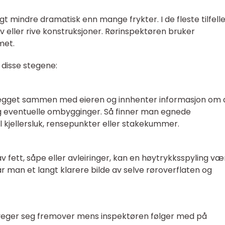
t mindre dramatisk enn mange frykter. I de fleste tilfell
v eller rive konstruksjoner. Rørinspektøren bruker
met.
 disse stegene:
egget sammen med eieren og innhenter informasjon om 
og eventuelle ombygginger. Så finner man egnede
 kjellersluk, rensepunkter eller stakekummer.
v fett, såpe eller avleiringer, kan en høytrykksspyling væ
r man et langt klarere bilde av selve røroverflaten og
eveger seg fremover mens inspektøren følger med på