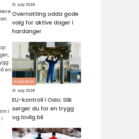
31. July 2026
eiere
Overnatting odda gode
kan
valg for aktive dager i
hardanger
opp
ger,
bygg
på en
inspiration
13. July 2026
EU-kontroll i Oslo: Slik
sørger du for en trygg
nn i
og lovlig bil
 i