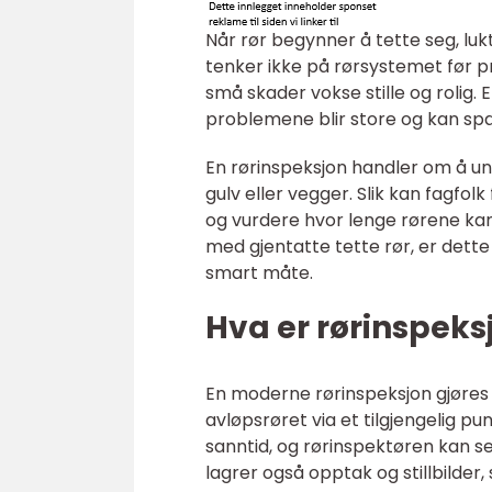
Når rør begynner å tette seg, lukt
tenker ikke på rørsystemet før 
små skader vokse stille og rolig.
problemene blir store og kan spa
En rørinspeksjon handler om å un
gulv eller vegger. Slik kan fagfolk
og vurdere hvor lenge rørene kan l
med gjentatte tette rør, er dette
smart måte.
Hva er rørinspeks
En moderne rørinspeksjon gjøres 
avløpsrøret via et tilgjengelig pu
sanntid, og rørinspektøren kan s
lagrer også opptak og stillbilder,