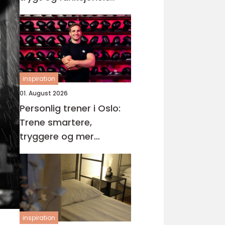
våtrom
inspiration
01. August 2026
Personlig trener i Oslo:
Trene smartere,
tryggere og mer
målrettet
inspiration