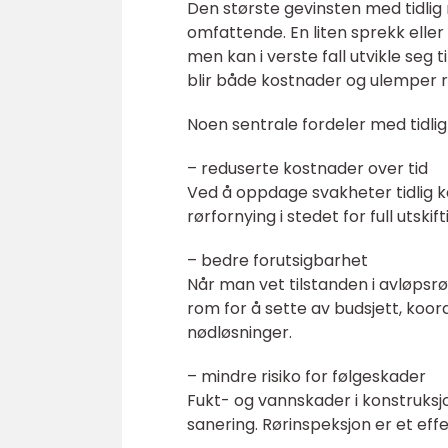
Den største gevinsten med tidlig 
omfattende. En liten sprekk eller 
men kan i verste fall utvikle seg 
blir både kostnader og ulemper r
Noen sentrale fordeler med tidlig
– reduserte kostnader over tid
Ved å oppdage svakheter tidlig k
rørfornying i stedet for full utski
– bedre forutsigbarhet
Når man vet tilstanden i avløpsr
rom for å sette av budsjett, koo
nødløsninger.
– mindre risiko for følgeskader
Fukt- og vannskader i konstruksjo
sanering. Rørinspeksjon er et eff