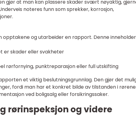
n gjør at man kan plassere skader svært nøyaktig, gjern
Underveis noteres funn som sprekker, korrosjon,
joner.
 opptakene og utarbeider en rapport. Denne inneholder
et er skader eller svakheter
el rørfornying, punktreparasjon eller full utskifting
rapporten et viktig beslutningsgrunnlag. Den gjør det muli
ger, fordi man har et konkret bilde av tilstanden i rørene
entasjon ved boligsalg eller forsikringssaker.
ig rørinspeksjon og videre